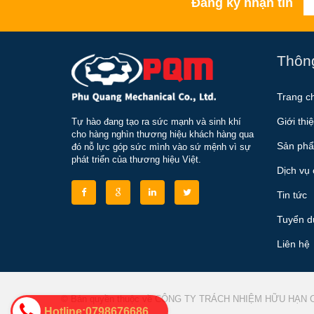
Đăng ký nhận tin
Thông
Trang c
Giới thi
Tự hào đang tạo ra sức mạnh và sinh khí
cho hàng nghìn thương hiệu khách hàng qua
Sản phẩ
đó nỗ lực góp sức mình vào sứ mệnh vì sự
phát triển của thương hiệu Việt.
Dịch vụ 
Tin tức
Tuyển d
Liên hệ
© Bản quyền thuộc về CÔNG TY TRÁCH NHIỆM HỮU HẠN
Hotline:0798676686