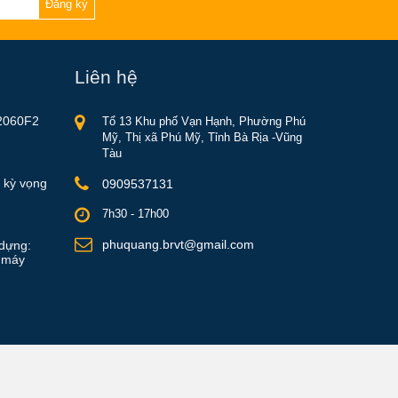
Đăng ký
Liên hệ
2060F2
Tổ 13 Khu phố Vạn Hạnh, Phường Phú
Mỹ, Thị xã Phú Mỹ, Tỉnh Bà Rịa -Vũng
Tàu
 kỳ vọng
0909537131
7h30 - 17h00
phuquang.brvt@gmail.com
dựng:
à máy