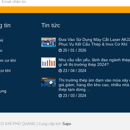
 tin
Tin tức
Đưa Vào Sử Dụng Máy Cắt Laser AKJ
hủ
Phục Vụ Kết Cấu Thép & Inox Cơ Khí
ệu
20 / 01 / 2026
Nhu cầu vẫn yếu, lãnh đạo ngành thép
m cơ khí
gì về thị trường thép 2024?
cơ khí
23 / 04 / 2024
Thị trường thép ảm đạm vào mùa xây 
giá giảm, hàng tồn kho cao, nhiều nh
thép tạm dừng ...
ụng
23 / 03 / 2024
 CƠ KHÍ PHÚ QUANG
|
Cung cấp bởi
Sapo