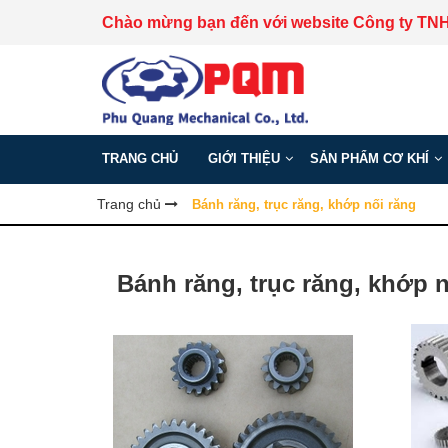
Chào mừng bạn đến với website Công ty TN
TRANG CHỦ
GIỚI THIỆU
SẢN PHẨM CƠ KHÍ
Trang chủ
Bánh răng, trục răng, khớp nối răng
Bánh răng, trục răng, khớp 