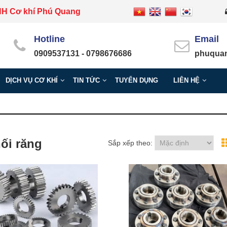
HH Cơ khí Phú Quang
Hotline
Email
0909537131 - 0798676686
phuquan
DỊCH VỤ CƠ KHÍ
TIN TỨC
TUYỂN DỤNG
LIÊN HỆ
nối răng
Sắp xếp theo: