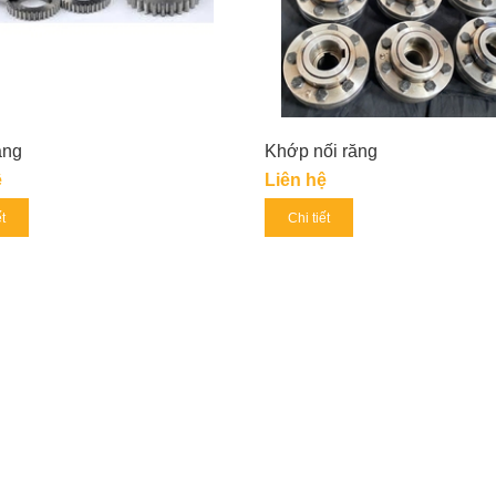
ăng
Khớp nối răng
ệ
Liên hệ
ết
Chi tiết