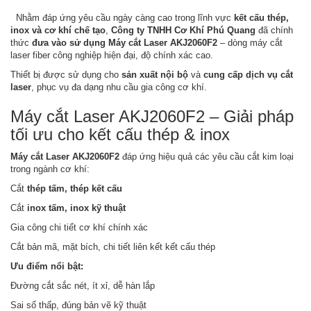
Nhằm đáp ứng yêu cầu ngày càng cao trong lĩnh vực
kết cấu thép,
inox và cơ khí chế tạo
,
Công ty TNHH Cơ Khí Phú Quang
đã chính
thức
đưa vào sử dụng Máy cắt Laser AKJ2060F2
– dòng máy cắt
laser fiber công nghiệp hiện đại, độ chính xác cao.
Thiết bị được sử dụng cho
sản xuất nội bộ
và
cung cấp dịch vụ cắt
laser
, phục vụ đa dạng nhu cầu gia công cơ khí.
Máy cắt Laser AKJ2060F2 – Giải pháp
tối ưu cho kết cấu thép & inox
Máy cắt Laser AKJ2060F2
đáp ứng hiệu quả các yêu cầu cắt kim loại
trong ngành cơ khí:
Cắt
thép tấm, thép kết cấu
Cắt
inox tấm, inox kỹ thuật
Gia công chi tiết cơ khí chính xác
Cắt bản mã, mặt bích, chi tiết liên kết kết cấu thép
Ưu điểm nổi bật:
Đường cắt sắc nét, ít xỉ, dễ hàn lắp
Sai số thấp, đúng bản vẽ kỹ thuật