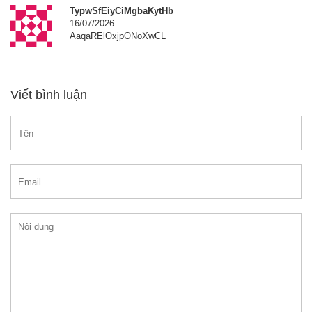
TypwSfEiyCiMgbaKytHb
16/07/2026
.
AaqaRElOxjpONoXwCL
Viết bình luận