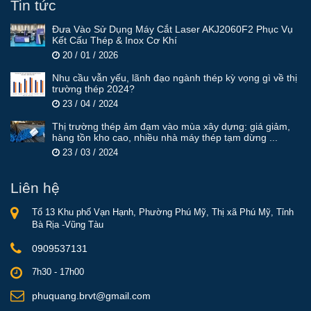
Tin tức
Đưa Vào Sử Dụng Máy Cắt Laser AKJ2060F2 Phục Vụ
Kết Cấu Thép & Inox Cơ Khí
20 / 01 / 2026
Nhu cầu vẫn yếu, lãnh đạo ngành thép kỳ vọng gì về thị
trường thép 2024?
23 / 04 / 2024
Thị trường thép ảm đạm vào mùa xây dựng: giá giảm,
hàng tồn kho cao, nhiều nhà máy thép tạm dừng ...
23 / 03 / 2024
Liên hệ
Tổ 13 Khu phố Vạn Hạnh, Phường Phú Mỹ, Thị xã Phú Mỹ, Tỉnh
Bà Rịa -Vũng Tàu
0909537131
7h30 - 17h00
phuquang.brvt@gmail.com