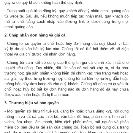
gây ra do quý khách không tuân thủ quy định.
- Trong suốt quá trình đăng ký, quý khách đồng ý nhận email quảng cáo
từ website. Sau đó, nếu không muốn tiếp tục nhận mail, quý khách có
thể từ chối bằng cách nhấp vào đường link ở dưới cùng trong mọi
email quảng cáo.
2. Chấp nhận đơn hàng và giá cả
- Chúng tôi có quyền từ chối hoặc hủy đơn hàng của quý khách vì bất
kỳ lý do gì vào bất kỳ lúc nào. Chúng tôi có thể hỏi thêm về số điện
thoại và địa chỉ trước khi nhận đơn hàng.
- Chúng tôi cam kết sẽ cung cấp thông tin giá cả chính xác nhất cho
người tiêu dùng. Tuy nhiên, đôi lúc vẫn có sai sót xảy ra, ví dụ như
trường hợp giá sản phẩm không hiển thị chính xác trên trang web hoặc
sai giá, tùy theo từng trường hợp chúng tôi sẽ liên hệ hướng dẫn hoặc
thông báo hủy đơn hàng đó cho quý khách. Chúng tôi cũng có quyền từ
chối hoặc hủy bỏ bất kỳ đơn hàng nào dù đơn hàng đó đã hay chưa
được xác nhận hoặc đã bị thanh toán.
3. Thương hiệu và bản quyền
- Mọi quyền sở hữu trí tuệ (đã đăng ký hoặc chưa đăng ký), nội dung
thông tin và tất cả các thiết kế, văn bản, đồ họa, phần mềm, hình ảnh,
video, âm nhạc, âm thanh, biên dịch phần mềm, mã nguồn và phần
mềm cơ bản đều là tài sản của chúng tôi. Toàn bộ nội dung của trang
web được bảo vệ bởi luật bản quyền của Việt Nam và các công ước