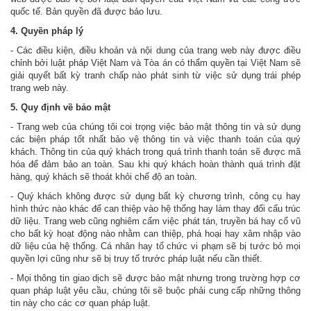
quốc tế. Bản quyền đã được bảo lưu.
4. Quyền pháp lý
- Các điều kiện, điều khoản và nội dung của trang web này được điều
chỉnh bởi luật pháp Việt Nam và Tòa án có thẩm quyền tại Việt Nam sẽ
giải quyết bất kỳ tranh chấp nào phát sinh từ việc sử dụng trái phép
trang web này.
5. Quy định về bảo mật
- Trang web của chúng tôi coi trọng việc bảo mật thông tin và sử dụng
các biện pháp tốt nhất bảo vệ thông tin và việc thanh toán của quý
khách. Thông tin của quý khách trong quá trình thanh toán sẽ được mã
hóa để đảm bảo an toàn. Sau khi quý khách hoàn thành quá trình đặt
hàng, quý khách sẽ thoát khỏi chế độ an toàn.
- Quý khách không được sử dụng bất kỳ chương trình, công cụ hay
hình thức nào khác để can thiệp vào hệ thống hay làm thay đổi cấu trúc
dữ liệu. Trang web cũng nghiêm cấm việc phát tán, truyền bá hay cổ vũ
cho bất kỳ hoạt động nào nhằm can thiệp, phá hoại hay xâm nhập vào
dữ liệu của hệ thống. Cá nhân hay tổ chức vi phạm sẽ bị tước bỏ mọi
quyền lợi cũng như sẽ bị truy tố trước pháp luật nếu cần thiết.
- Mọi thông tin giao dịch sẽ được bảo mật nhưng trong trường hợp cơ
quan pháp luật yêu cầu, chúng tôi sẽ buộc phải cung cấp những thông
tin này cho các cơ quan pháp luật.