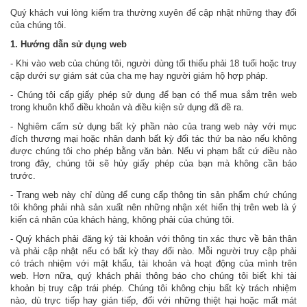
Quý khách vui lòng kiểm tra thường xuyên để cập nhật những thay đổi
của chúng tôi.
1. Hướng dẫn sử dụng web
- Khi vào web của chúng tôi, người dùng tối thiểu phải 18 tuổi hoặc truy
cập dưới sự giám sát của cha mẹ hay người giám hộ hợp pháp.
- Chúng tôi cấp giấy phép sử dụng để bạn có thể mua sắm trên web
trong khuôn khổ điều khoản và điều kiện sử dụng đã đề ra.
- Nghiêm cấm sử dụng bất kỳ phần nào của trang web này với mục
đích thương mại hoặc nhân danh bất kỳ đối tác thứ ba nào nếu không
được chúng tôi cho phép bằng văn bản. Nếu vi phạm bất cứ điều nào
trong đây, chúng tôi sẽ hủy giấy phép của bạn mà không cần báo
trước.
- Trang web này chỉ dùng để cung cấp thông tin sản phẩm chứ chúng
tôi không phải nhà sản xuất nên những nhận xét hiển thị trên web là ý
kiến cá nhân của khách hàng, không phải của chúng tôi.
- Quý khách phải đăng ký tài khoản với thông tin xác thực về bản thân
và phải cập nhật nếu có bất kỳ thay đổi nào. Mỗi người truy cập phải
có trách nhiệm với mật khẩu, tài khoản và hoạt động của mình trên
web. Hơn nữa, quý khách phải thông báo cho chúng tôi biết khi tài
khoản bị truy cập trái phép. Chúng tôi không chịu bất kỳ trách nhiệm
nào, dù trực tiếp hay gián tiếp, đối với những thiệt hại hoặc mất mát