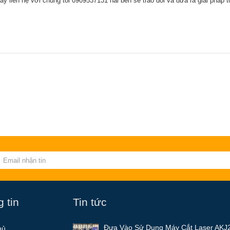
y liên hệ với chúng tôi 0909537131 hai bên sẽ trao đổi và đưa ra giải pháp t
 tin
Tin tức
Đưa Vào Sử Dụng Máy Cắt Laser AKJ
hủ