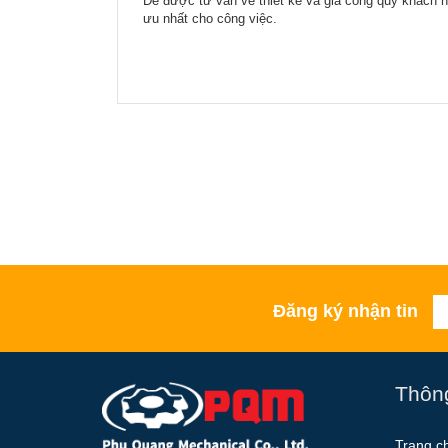
Để được tư vấn về thiết kế và gia công quý khách hã
ưu nhất cho công việc.
Đăng ký nhận tin
Thông
Trang c