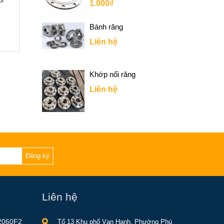
ối
1.000₫
Bánh răng
Liên hệ
Khớp nối răng
Liên hệ
Đăng ký
Liên hệ
2060F2
Tổ 13 Khu phố Vạn Hạnh, Phường Phú