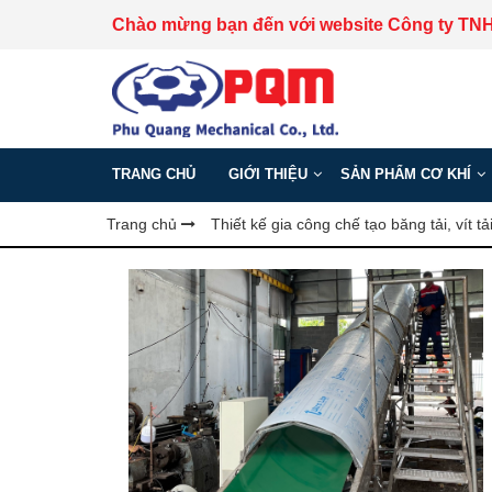
Chào mừng bạn đến với website Công ty TN
TRANG CHỦ
GIỚI THIỆU
SẢN PHẨM CƠ KHÍ
Trang chủ
Thiết kế gia công chế tạo băng tải, vít tả