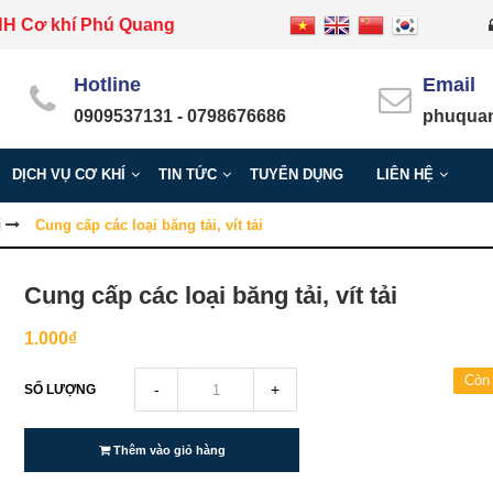
HH Cơ khí Phú Quang
Hotline
Email
0909537131 - 0798676686
phuquan
DỊCH VỤ CƠ KHÍ
TIN TỨC
TUYỂN DỤNG
LIÊN HỆ
i
Cung cấp các loại băng tải, vít tải
Cung cấp các loại băng tải, vít tải
1.000₫
Còn
-
+
SỐ LƯỢNG
Thêm vào giỏ hàng