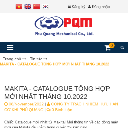
Đăng ký
Đăng nhập
0
Trang chủ
Tin tức
MAKITA - CATALOGUE TỔNG HỢP MỚI NHẤT THÁNG 10.2022
MAKITA - CATALOGUE TỔNG HỢP
MỚI NHẤT THÁNG 10.2022
08/November/2022
CÔNG TY TRÁCH NHIỆM HỮU HẠN
|
CƠ KHÍ PHÚ QUANG
0 Bình luận
|
Chiếc Catalogue mới nhất từ Makita! Mọi thông tin về các dòng máy
mới của Makita đều nằm trong quyển “bí kíp” này!