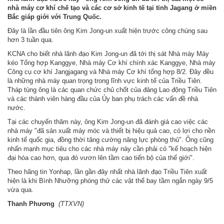
nhà máy cơ khí chế tạo và các cơ sở kinh tế tại tỉnh Jagang ở miền
Bắc giáp giới với Trung Quốc.
Đây là lần đầu tiên ông Kim Jong-un xuất hiện trước công chúng sau
hơn 3 tuần qua.
KCNA cho biết nhà lãnh đạo Kim Jong-un đã tới thị sát Nhà máy Máy
kéo Tổng hợp Kanggye, Nhà máy Cơ khí chính xác Kanggye, Nhà máy
Công cụ cơ khí Jangjagang và Nhà máy Cơ khí tổng hợp 8/2. Đây đều
là những nhà máy quan trọng trong lĩnh vực kinh tế của Triều Tiên.
Tháp tùng ông là các quan chức chủ chốt của đảng Lao động Triều Tiên
và các thành viên hàng đầu của Ủy ban phụ trách các vấn đề nhà
nước.
Tại các chuyến thăm này, ông Kim Jong-un đã đánh giá cao việc các
nhà máy "đã sản xuất máy móc và thiết bị hiệu quả cao, có lợi cho nền
kinh tế quốc gia, đồng thời tăng cường năng lực phòng thủ". Ông cũng
nhấn mạnh mục tiêu cho các nhà máy này cần phải có "kế hoạch hiện
đại hóa cao hơn, qua đó vươn lên tầm cao tiến bộ của thế giới".
Theo hãng tin Yonhap, lần gần đây nhất nhà lãnh đạo Triều Tiên xuất
hiện là khi Bình Nhưỡng phóng thử các vật thể bay tầm ngắn ngày 9/5
vừa qua.
Thanh Phương
(TTXVN)