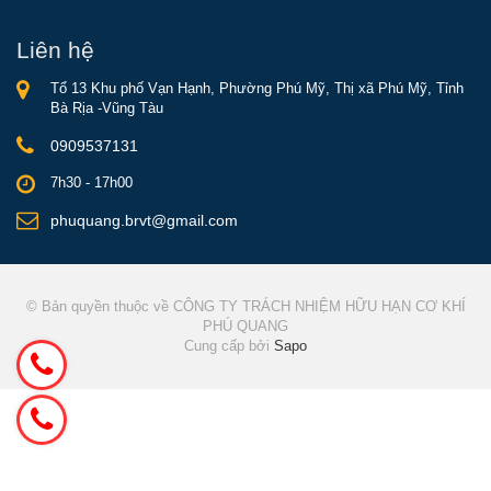
Liên hệ
Tổ 13 Khu phố Vạn Hạnh, Phường Phú Mỹ, Thị xã Phú Mỹ, Tỉnh
Bà Rịa -Vũng Tàu
0909537131
7h30 - 17h00
phuquang.brvt@gmail.com
© Bản quyền thuộc về CÔNG TY TRÁCH NHIỆM HỮU HẠN CƠ KHÍ
PHÚ QUANG
Cung cấp bởi
Sapo