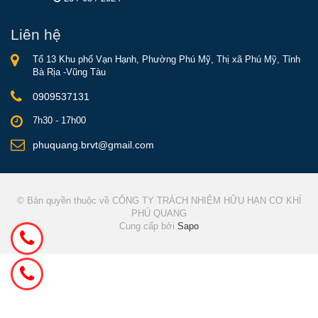
Liên hệ
Tổ 13 Khu phố Vạn Hạnh, Phường Phú Mỹ, Thị xã Phú Mỹ, Tỉnh
Bà Rịa -Vũng Tàu
0909537131
7h30 - 17h00
phuquang.brvt@gmail.com
© Bản quyền thuộc về CÔNG TY TRÁCH NHIỆM HỮU HẠN CƠ KHÍ
PHÚ QUANG
Cung cấp bởi
Sapo