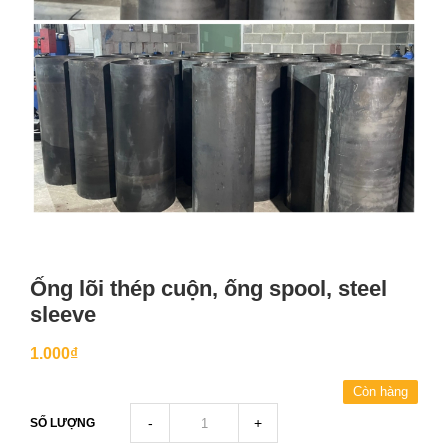
Ống lõi thép cuộn, ống spool, steel
sleeve
1.000₫
Còn hàng
-
+
SỐ LƯỢNG