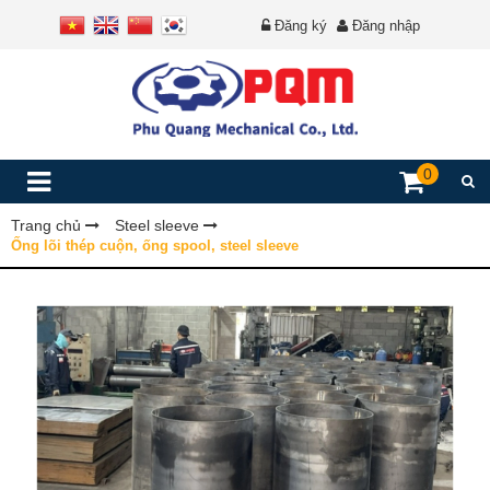
Đăng ký
Đăng nhập
0
Trang chủ
Steel sleeve
Ống lõi thép cuộn, ống spool, steel sleeve